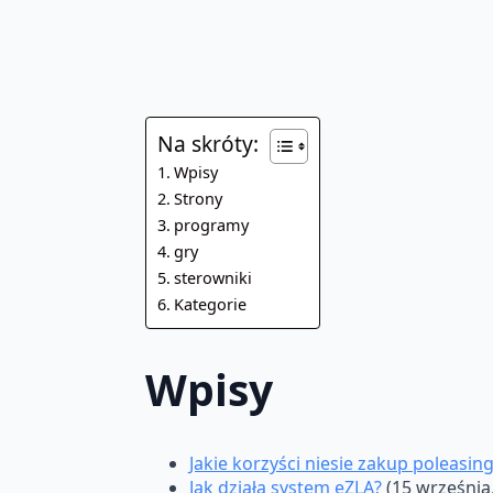
Na skróty:
Wpisy
Strony
programy
gry
sterowniki
Kategorie
Wpisy
Jakie korzyści niesie zakup polea
Jak działa system eZLA?
(15 września