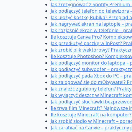
Jak zrezygnować z Spotify Premium 
Jak podłączyć telefon do telewizor
Jak ułożyć kostkę Rubika? Przegląd a
Jak nagrywać ekran na laptopie – p
Jak rozjaśnić ekran w telefonie – p
Ile kosztuje Canva Pro? Kompleksow
Jak przedłużyć paczkę w InPost? Pr
Jak zrobić plik wektorowy? Praktycz
Ile kosztuje Photoshop? Komplekso
Jak podłączyć monitor do laptopa –
Jak podłączyć subwoofer – praktycz
Jak podłączyć pada Xbox do PC – pr
Jak zalogować się do mObywatel? P
Jak znaleźć zgubiony telefon? Prakt
Jak wyłączyć deszcz w Minecraft ko
Jak podłączyć słuchawki bezprzewo
Ile trwa film Minecraft? Najnowsze i
Ile kosztuje Minecraft na komputer?
Jak zrobić siodło w Minecraft – por
Jak zarabiać na Canvie – praktyczny