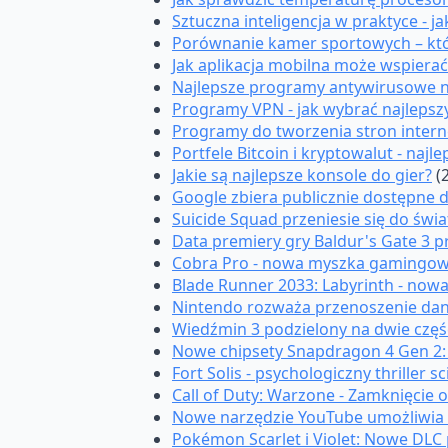
Sztuczna inteligencja w praktyce - 
Porównanie kamer sportowych – któr
Jak aplikacja mobilna może wspiera
Najlepsze programy antywirusowe n
Programy VPN - jak wybrać najlepsz
Programy do tworzenia stron intern
Portfele Bitcoin i kryptowalut - naj
Jakie są najlepsze konsole do gier?
(
Google zbiera publicznie dostępne da
Suicide Squad przeniesie się do świ
Data premiery gry Baldur's Gate 3 p
Cobra Pro - nowa myszka gamingowa
Blade Runner 2033: Labyrinth - now
Nintendo rozważa przenoszenie dany
Wiedźmin 3 podzielony na dwie części
Nowe chipsety Snapdragon 4 Gen 2: w
Fort Solis - psychologiczny thriller s
Call of Duty: Warzone - Zamknięcie 
Nowe narzędzie YouTube umożliwia
Pokémon Scarlet i Violet: Nowe DLC p