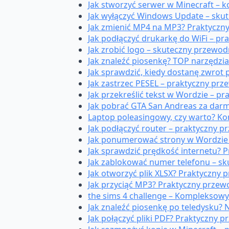
Jak stworzyć serwer w Minecraft – 
Jak wyłączyć Windows Update – skut
Jak zmienić MP4 na MP3? Praktyczny
Jak podłączyć drukarkę do WiFi – p
Jak zrobić logo – skuteczny przewod
Jak znaleźć piosenkę? TOP narzędz
Jak sprawdzić, kiedy dostanę zwro
Jak zastrzec PESEL – praktyczny prz
Jak przekreślić tekst w Wordzie – p
Jak pobrać GTA San Andreas za darmo 
Laptop poleasingowy, czy warto? Ko
Jak podłączyć router – praktyczny 
Jak ponumerować strony w Wordzie 
Jak sprawdzić prędkość internetu? 
Jak zablokować numer telefonu – sk
Jak otworzyć plik XLSX? Praktyczny
Jak przyciąć MP3? Praktyczny przew
the sims 4 challenge – Kompleksow
Jak znaleźć piosenkę po teledysku? 
Jak połączyć pliki PDF? Praktyczny 