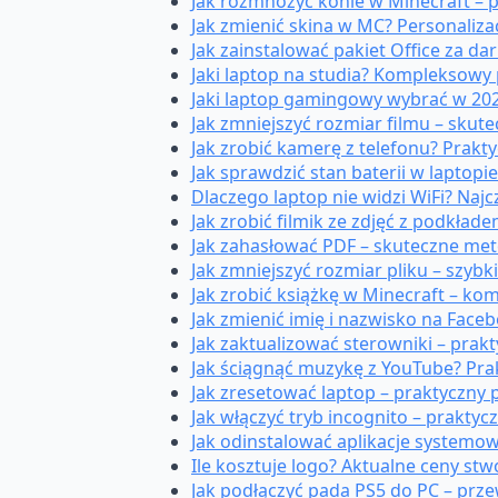
Jak rozmnożyć konie w Minecraft – 
Jak zmienić skina w MC? Personaliza
Jak zainstalować pakiet Office za d
Jaki laptop na studia? Kompleksowy
Jaki laptop gamingowy wybrać w 2
Jak zmniejszyć rozmiar filmu – sku
Jak zrobić kamerę z telefonu? Prak
Jak sprawdzić stan baterii w laptop
Dlaczego laptop nie widzi WiFi? Najc
Jak zrobić filmik ze zdjęć z podkł
Jak zahasłować PDF – skuteczne m
Jak zmniejszyć rozmiar pliku – szybk
Jak zrobić książkę w Minecraft – k
Jak zmienić imię i nazwisko na Fac
Jak zaktualizować sterowniki – prak
Jak ściągnąć muzykę z YouTube? Pr
Jak zresetować laptop – praktyczny
Jak włączyć tryb incognito – prakty
Jak odinstalować aplikacje systemo
Ile kosztuje logo? Aktualne ceny stw
Jak podłączyć pada PS5 do PC – prz