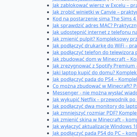
Jak zablokować wiersz w Excelu – p
Jak zrobić winietki w Canvie – prak
Kod na postarzenie sima The Sims 4 
Jak sprawdzić adres MAC? Praktyczny
Jak udostępnić internet z telefonu 
Jak zmienić pulpit? Kompleksowy pr
Jak podłączyć drukarkę do WiFi – p
Jak podłączyć telefon do telewizor
Jak zbudować dom w Minecraft – Ko
Jak zrezygnować z Spotify Premium 
Jaki laptop kupić do domu? Komple
Jak podłączyć pada do PS4 – Komple
Co można zbudować w Minecraft? P
Messenger - nie można wysłać wiad
Jak wykupić Netflix – przewodnik po 
Jak podłączyć dwa monitory do lapt
Jak zmniejszyć rozmiar PDF? Kompl
Jak zmienić skina w Minecraft – ko
Jak wyłączyć aktualizacje Windows 1
Jak podłączyć pada PS4 do PC – kom