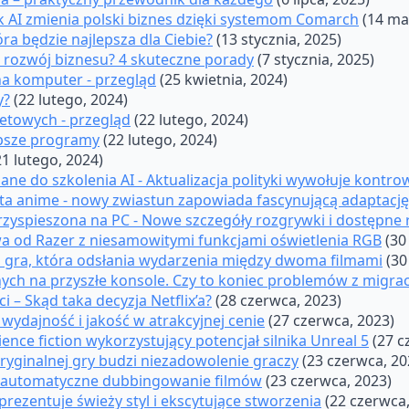
jak AI zmienia polski biznes dzięki systemom Comarch
(14 ma
a będzie najlepsza dla Ciebie?
(13 stycznia, 2025)
ć rozwój biznesu? 4 skuteczne porady
(7 stycznia, 2025)
a komputer - przegląd
(25 kwietnia, 2024)
y?
(22 lutego, 2024)
etowych - przegląd
(22 lutego, 2024)
lepsze programy
(22 lutego, 2024)
21 lutego, 2024)
ne do szkolenia AI - Aktualizacja polityki wywołuje kontro
ata anime - nowy zwiastun zapowiada fascynującą adaptację
rzyspieszona na PC - Nowe szczegóły rozgrywki i dostępne 
 od Razer z niesamowitymi funkcjami oświetlenia RGB
(30
a gra, która odsłania wydarzenia między dwoma filmami
(30
ch na przyszłe konsole. Czy to koniec problemów z migrac
 – Skąd taka decyzja Netflix’a?
(28 czerwca, 2023)
ydajność i jakość w atrakcyjnej cenie
(27 czerwca, 2023)
cience fiction wykorzystujący potencjał silnika Unreal 5
(27 c
oryginalnej gry budzi niezadowolenie graczy
(23 czerwca, 20
 automatyczne dubbingowanie filmów
(23 czerwca, 2023)
rezentuje świeży styl i ekscytujące stworzenia
(22 czerwca,