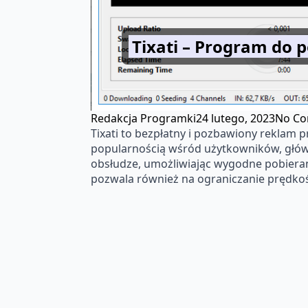
Tixati – Program do p
Redakcja Programki
24 lutego, 2023
No C
Tixati to bezpłatny i pozbawiony reklam p
popularnością wśród użytkowników, głównie
obsłudze, umożliwiając wygodne pobieran
pozwala również na ograniczanie prędkoś