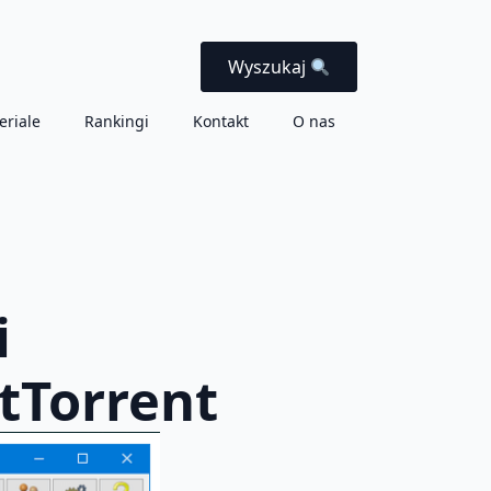
Wyszukaj
eriale
Rankingi
Kontakt
O nas
i
itTorrent