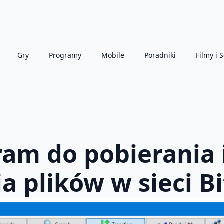
Gry
Programy
Mobile
Poradniki
Filmy i S
ram do pobierania 
a plików w sieci B