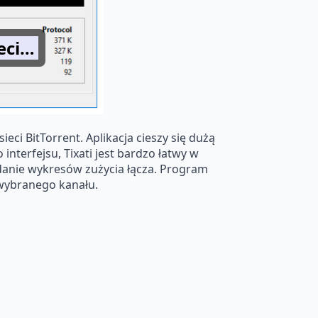
ieci…
eci BitTorrent. Aplikacja cieszy się dużą
nterfejsu, Tixati jest bardzo łatwy w
danie wykresów zużycia łącza. Program
 wybranego kanału.