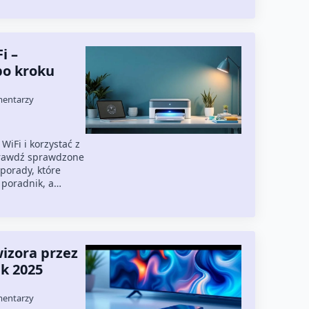
i –
po kroku
mentarzy
WiFi i korzystać z
rawdź sprawdzone
 porady, które
z poradnik, a…
wizora przez
k 2025
mentarzy