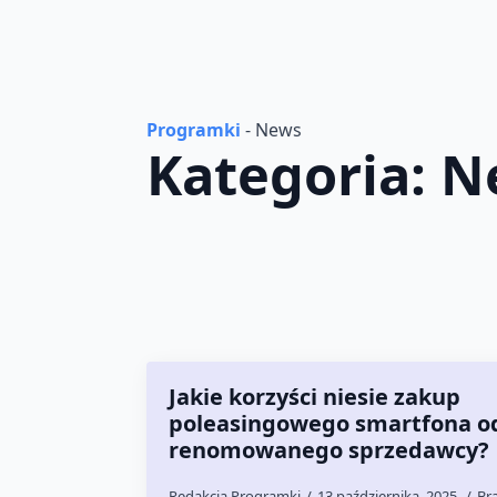
Programki
-
News
Kategoria:
N
Jakie korzyści niesie zakup
poleasingowego smartfona o
renomowanego sprzedawcy?
Redakcja Programki
13 października, 2025
Br