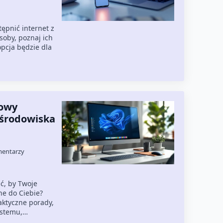
tępnić internet z
soby, poznaj ich
opcja będzie dla
sowy
 środowiska
mentarzy
ić, by Twoje
e do Ciebie?
aktyczne porady,
ystemu,…