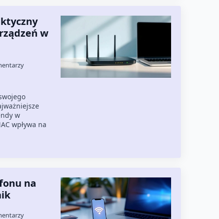
aktyczny
urządzeń w
mentarzy
 swojego
ajważniejsze
endy w
 MAC wpływa na
efonu na
ik
mentarzy