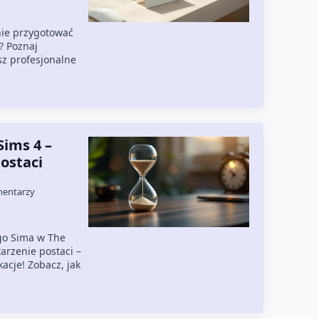
nie przygotować
m? Poznaj
sz profesjonalne
Sims 4 –
ostaci
mentarzy
go Sima w The
arzenie postaci –
kacje! Zobacz, jak