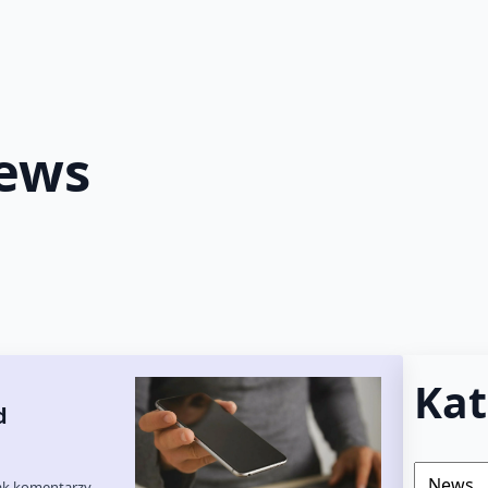
ews
Kat
d
Kategori
ak komentarzy