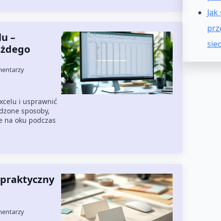
Jak
prz
lu –
siec
ażdego
mentarzy
xcelu i usprawnić
dzone sposoby,
e na oku podczas
– praktyczny
mentarzy