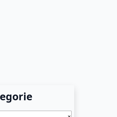
egorie
e