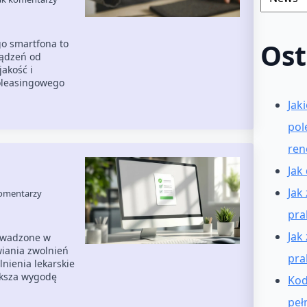
o smartfona to
Ost
ządzeń od
akość i
poleasingowego
Jak
pol
ren
Jak
Jak
omentarzy
pra
Jak
owadzone w
wiania zwolnień
pra
nienia lekarskie
ększa wygodę
Kod
peł