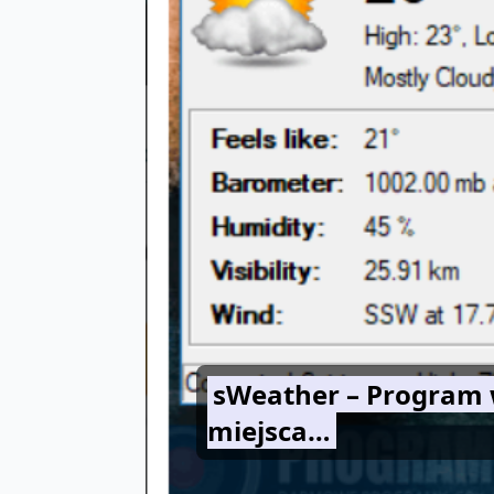
sWeather – Program 
miejsca…