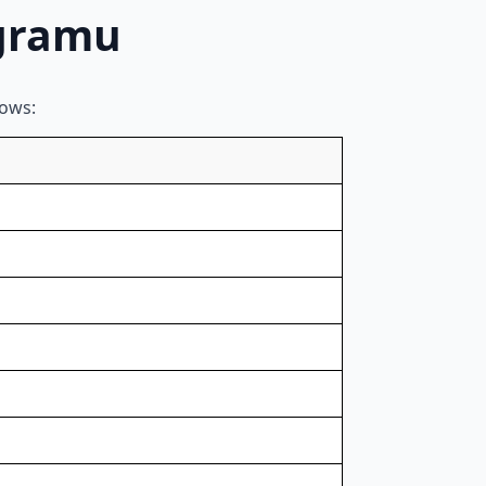
gramu
ows: