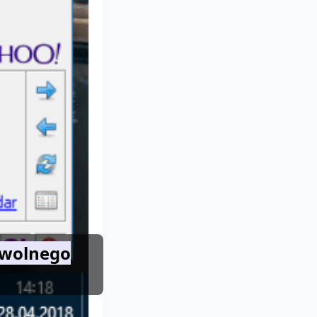
owolnego