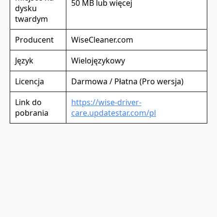
50 MB lub więcej
dysku
twardym
Producent
WiseCleaner.com
Język
Wielojęzykowy
Licencja
Darmowa / Płatna (Pro wersja)
Link do
https://wise-driver-
pobrania
care.updatestar.com/pl