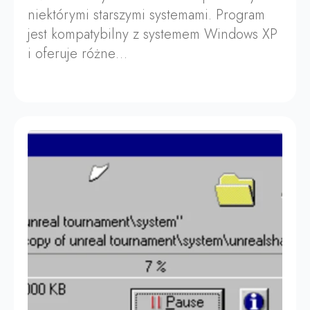
niektórymi starszymi systemami. Program
jest kompatybilny z systemem Windows XP
i oferuje różne…