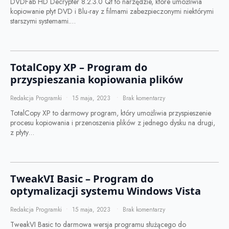
DVDFab HD Decrypter 8.2.3.0 Qt to narzędzie, które umożliwia
kopiowanie płyt DVD i Blu-ray z filmami zabezpieczonymi niektórymi
starszymi systemami.…
TotalCopy XP – Program do
przyspieszania kopiowania plików
Redakcja Programki
15 maja, 2023
Brak komentarzy
TotalCopy XP to darmowy program, który umożliwia przyspieszenie
procesu kopiowania i przenoszenia plików z jednego dysku na drugi,
z płyty…
TweakVI Basic – Program do
optymalizacji systemu Windows Vista
Redakcja Programki
15 maja, 2023
Brak komentarzy
TweakVI Basic to darmowa wersja programu służącego do