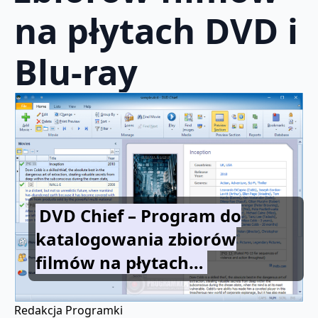
na płytach DVD i
Blu-ray
DVD Chief – Program do
katalogowania zbiorów
filmów na płytach…
Redakcja Programki