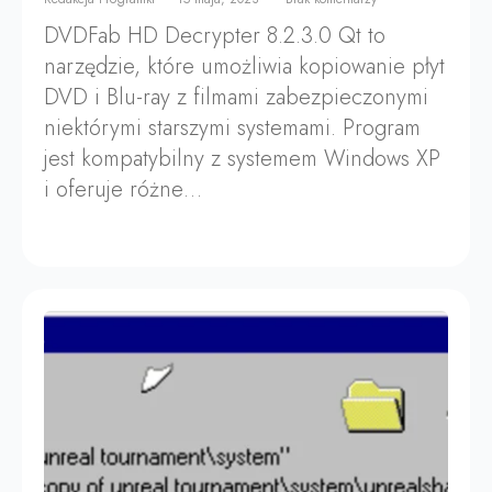
DVDFab HD Decrypter 8.2.3.0 Qt to
narzędzie, które umożliwia kopiowanie płyt
DVD i Blu-ray z filmami zabezpieczonymi
niektórymi starszymi systemami. Program
jest kompatybilny z systemem Windows XP
i oferuje różne…