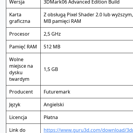
Wersja
3DMark06 Advanced Edition Build
Karta
Z obsługą Pixel Shader 2.0 lub wyższym,
graficzna
MB pamięci RAM
Procesor
2,5 GHz
Pamięć RAM
512 MB
Wolne
miejsce na
1,5 GB
dysku
twardym
Producent
Futuremark
Język
Angielski
Licencja
Płatna
Link do
https://www.guru3d.com/download/3d