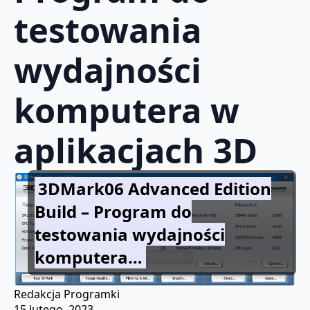
testowania
wydajności
komputera w
aplikacjach 3D
3DMark06 Advanced Edition
Build – Program do
testowania wydajności
komputera…
Redakcja Programki
15 lutego, 2023