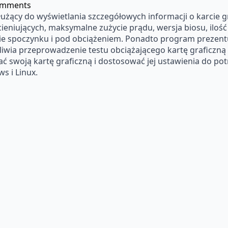
omments
żący do wyświetlania szczegółowych informacji o karcie gra
cieniujących, maksymalne zużycie prądu, wersja biosu, ilość
bie spoczynku i pod obciążeniem. Ponadto program prezentu
wia przeprowadzenie testu obciążającego kartę graficzną 
ć swoją kartę graficzną i dostosować jej ustawienia do pot
s i Linux.