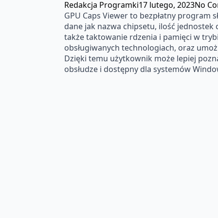
Redakcja Programki
17 lutego, 2023
No C
GPU Caps Viewer to bezpłatny program słu
dane jak nazwa chipsetu, ilość jednostek 
także taktowanie rdzenia i pamięci w try
obsługiwanych technologiach, oraz umożli
Dzięki temu użytkownik może lepiej pozna
obsłudze i dostępny dla systemów Window