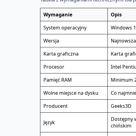
Wymaganie
Opis
System operacyjny
Windows 10
Wersja
Najnowsza
Karta graficzna
Karta graf
Procesor
Intel Pent
Pamięć RAM
Minimum 
Wolne miejsce na dysku
Co najmnie
Producent
Geeks3D
Dostępny w
Język
chińskim