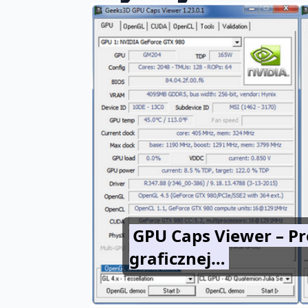
GPU Caps Viewer – Pr
graficznej…