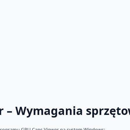
r – Wymagania sprzęt
 programu GPU Caps Viewer na system Windows: