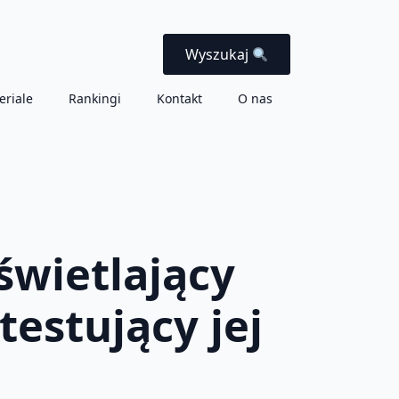
Wyszukaj
eriale
Rankingi
Kontakt
O nas
świetlający
testujący jej