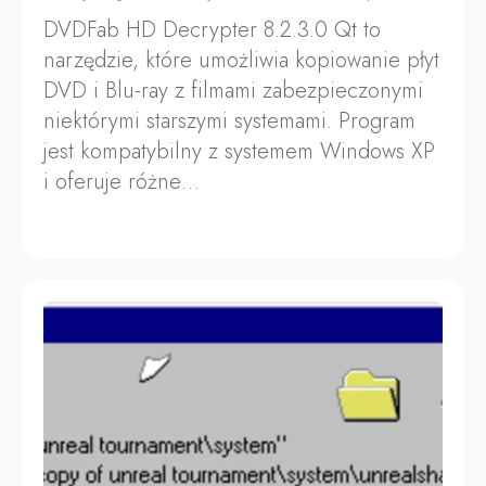
DVDFab HD Decrypter 8.2.3.0 Qt to
narzędzie, które umożliwia kopiowanie płyt
DVD i Blu-ray z filmami zabezpieczonymi
niektórymi starszymi systemami. Program
jest kompatybilny z systemem Windows XP
i oferuje różne…