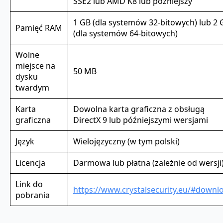
SSE2 lub AMD K8 lub późniejszy
1 GB (dla systemów 32-bitowych) lub 2 
Pamięć RAM
(dla systemów 64-bitowych)
Wolne
miejsce na
50 MB
dysku
twardym
Karta
Dowolna karta graficzna z obsługą
graficzna
DirectX 9 lub późniejszymi wersjami
Język
Wielojęzyczny (w tym polski)
Licencja
Darmowa lub płatna (zależnie od wersji
Link do
https://www.crystalsecurity.eu/#downl
pobrania