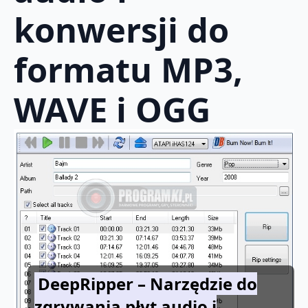
konwersji do
formatu MP3,
WAVE i OGG
DeepRipper – Narzędzie do
zgrywania płyt audio i