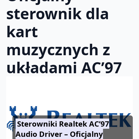
sterownik dla
kart
muzycznych z
układami AC’97
Sterowniki Realtek AC’97
Audio Driver – Oficjalny