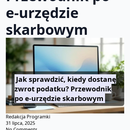
e-urzędzie
skarbowym
Jak sprawdzić, kiedy dostanę
zwrot podatku? Przewodnik
po e-urzędzie skarbowym
Redakcja Programki
31 lipca, 2025
No Comments