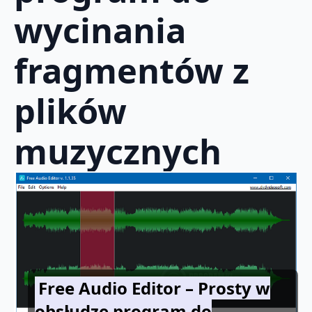
wycinania
fragmentów z
plików
muzycznych
Free Audio Editor – Prosty w
obsłudze program do