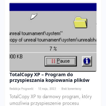
TotalCopy XP – Program do
przyspieszania kopiowania plików
Redakcja Programki
15 maja, 2023
Brak komentarzy
TotalCopy XP to darmowy program, który
umożliwia przyspieszenie procesu