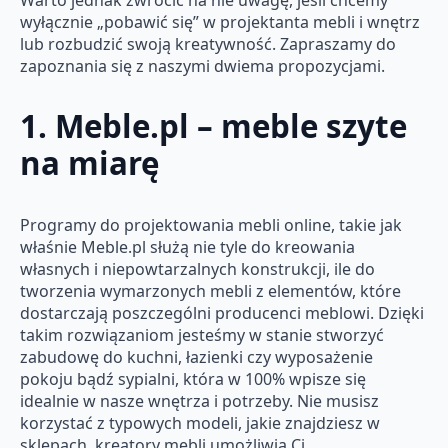
Warto jednak zwrócić na nie uwagę, jeśli chcemy
wyłącznie „pobawić się” w projektanta mebli i wnętrz
lub rozbudzić swoją kreatywność. Zapraszamy do
zapoznania się z naszymi dwiema propozycjami.
1. Meble.pl – meble szyte
na miarę
Programy do projektowania mebli online, takie jak
właśnie Meble.pl służą nie tyle do kreowania
własnych i niepowtarzalnych konstrukcji, ile do
tworzenia wymarzonych mebli z elementów, które
dostarczają poszczególni producenci meblowi. Dzięki
takim rozwiązaniom jesteśmy w stanie stworzyć
zabudowę do kuchni, łazienki czy wyposażenie
pokoju bądź sypialni, która w 100% wpisze się
idealnie w nasze wnętrza i potrzeby. Nie musisz
korzystać z typowych modeli, jakie znajdziesz w
sklepach, kreatory mebli umożliwią Ci