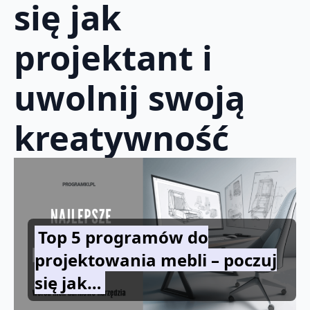
się jak
projektant i
uwolnij swoją
kreatywność
Top 5 programów do
projektowania mebli – poczuj
się jak…