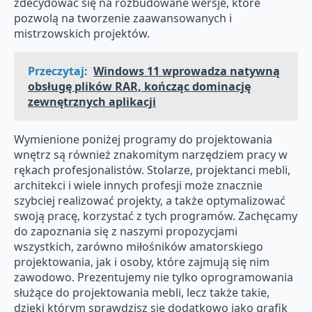
zdecydować się na rozbudowane wersje, które
pozwolą na tworzenie zaawansowanych i
mistrzowskich projektów.
Przeczytaj:
Windows 11 wprowadza natywną
obsługę plików RAR, kończąc dominację
zewnętrznych aplikacji
Wymienione poniżej programy do projektowania
wnętrz są również znakomitym narzędziem pracy w
rękach profesjonalistów. Stolarze, projektanci mebli,
architekci i wiele innych profesji może znacznie
szybciej realizować projekty, a także optymalizować
swoją pracę, korzystać z tych programów. Zachęcamy
do zapoznania się z naszymi propozycjami
wszystkich, zarówno miłośników amatorskiego
projektowania, jak i osoby, które zajmują się nim
zawodowo. Prezentujemy nie tylko oprogramowania
służące do projektowania mebli, lecz także takie,
dzięki którym sprawdzisz się dodatkowo jako grafik