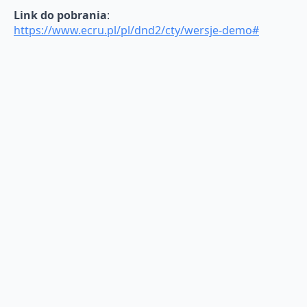
Link do pobrania
:
https://www.ecru.pl/pl/dnd2/cty/wersje-demo#