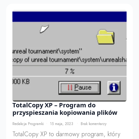
TotalCopy XP – Program do
przyspieszania kopiowania plików
Redakcja Programki
15 maja, 2023
Brak komentarzy
TotalCopy XP to darmowy program, który