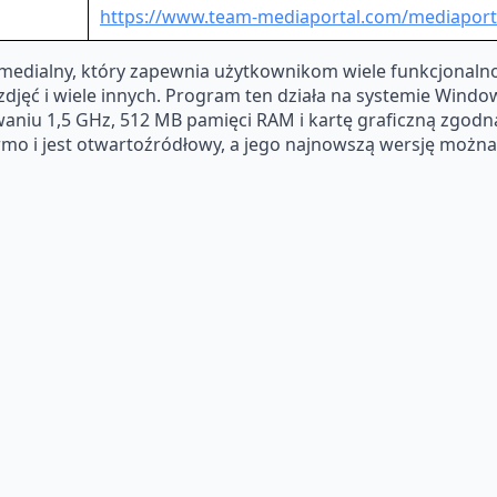
https://www.team-mediaportal.com/mediapor
edialny, który zapewnia użytkownikom wiele funkcjonalnośc
e zdjęć i wiele innych. Program ten działa na systemie W
waniu 1,5 GHz, 512 MB pamięci RAM i kartę graficzną zgodną
armo i jest otwartoźródłowy, a jego najnowszą wersję możn