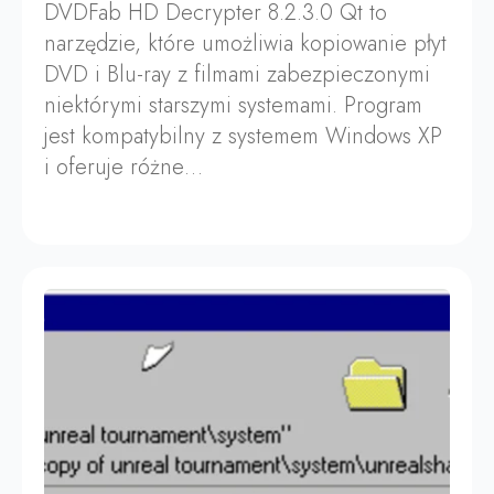
DVDFab HD Decrypter 8.2.3.0 Qt to
narzędzie, które umożliwia kopiowanie płyt
DVD i Blu-ray z filmami zabezpieczonymi
niektórymi starszymi systemami. Program
jest kompatybilny z systemem Windows XP
i oferuje różne…