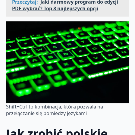
Przeczytaj:
Jaki darmowy program do edycji
PDF wybrać? Top 8 najlepszych opcji
Shift+Ctrl to kombinacja, która pozwala na
przełączanie się pomiędzy językami
Jak zrobić polskie