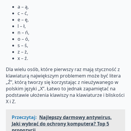
a – ą,
c – ć,
e – ę,
l – ł,
n – ń,
o – ó,
s – ś,
z – ż,
x – ź.
Dla wielu osób, które pierwszy raz mają styczność z
klawiaturą największym problemem może być litera
„Ź”, którą tworzy się korzystając z nieużywanego w
polskim języki „X”. Łatwo to jednak zapamiętać na
podstawie ułożenia klawiszy na klawiaturze i bliskości
X i Z.
Przeczytaj:
Najlepszy darmowy antywirus.
Jaki wybrać do ochrony komputera? Top 5
propozycji