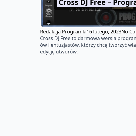
Cross DJ Free – Pro
Redakcja Programki
16 lutego, 2023
No C
Cross DJ Free to darmowa wersja program
ów i entuzjastów, którzy chcą tworzyć wła
edycję utworów.