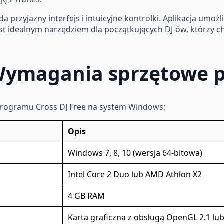
da przyjazny interfejs i intuicyjne kontrolki. Aplikacja umoż
jest idealnym narzędziem dla początkujących DJ-ów, którzy c
– Wymagania sprzętowe
programu Cross DJ Free na system Windows:
Opis
Windows 7, 8, 10 (wersja 64-bitowa)
Intel Core 2 Duo lub AMD Athlon X2
4 GB RAM
Karta graficzna z obsługą OpenGL 2.1 lu