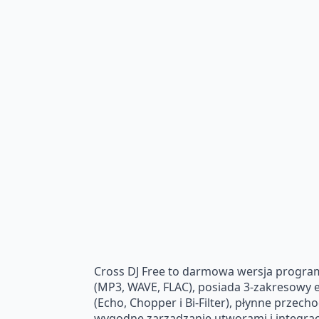
Cross DJ Free to darmowa wersja program
(MP3, WAVE, FLAC), posiada 3-zakresowy 
(Echo, Chopper i Bi-Filter), płynne prz
wygodne zarządzanie utworami i integracj