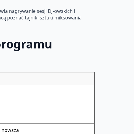
liwia nagrywanie sesji DJ-owskich i
hcą poznać tajniki sztuki miksowania
 programu
b nowszą