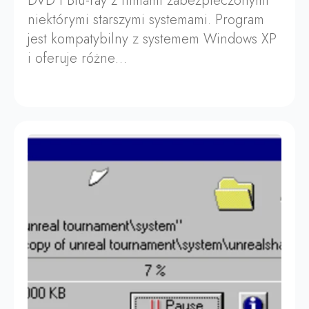
DVD i Blu-ray z filmami zabezpieczonymi
niektórymi starszymi systemami. Program
jest kompatybilny z systemem Windows XP
i oferuje różne…