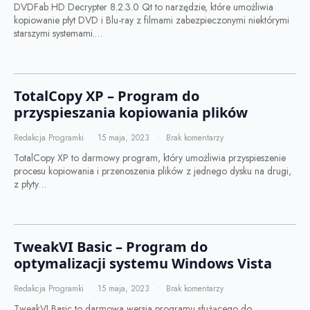
DVDFab HD Decrypter 8.2.3.0 Qt to narzędzie, które umożliwia
kopiowanie płyt DVD i Blu-ray z filmami zabezpieczonymi niektórymi
starszymi systemami.…
TotalCopy XP – Program do
przyspieszania kopiowania plików
Redakcja Programki
15 maja, 2023
Brak komentarzy
TotalCopy XP to darmowy program, który umożliwia przyspieszenie
procesu kopiowania i przenoszenia plików z jednego dysku na drugi,
z płyty…
TweakVI Basic – Program do
optymalizacji systemu Windows Vista
Redakcja Programki
15 maja, 2023
Brak komentarzy
TweakVI Basic to darmowa wersja programu służącego do