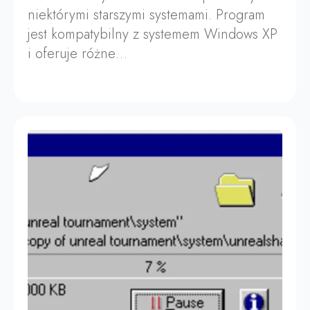
niektórymi starszymi systemami. Program
jest kompatybilny z systemem Windows XP
i oferuje różne…