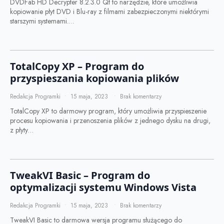
DVDFab HD Decrypter 8.2.3.0 Qt to narzędzie, które umożliwia
kopiowanie płyt DVD i Blu-ray z filmami zabezpieczonymi niektórymi
starszymi systemami.…
TotalCopy XP – Program do
przyspieszania kopiowania plików
Redakcja Programki
15 maja, 2023
Brak komentarzy
TotalCopy XP to darmowy program, który umożliwia przyspieszenie
procesu kopiowania i przenoszenia plików z jednego dysku na drugi,
z płyty…
TweakVI Basic – Program do
optymalizacji systemu Windows Vista
Redakcja Programki
15 maja, 2023
Brak komentarzy
TweakVI Basic to darmowa wersja programu służącego do