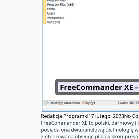
FreeCommander XE – 
Redakcja Programki
17 lutego, 2023
No C
FreeCommander XE to polski, darmowy i p
posiada ona dwupanelową technologię wyś
zintegrowaną obsługę plików skompresow