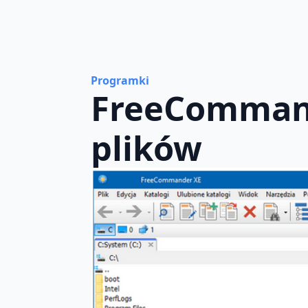
Programki
FreeCommand
plików