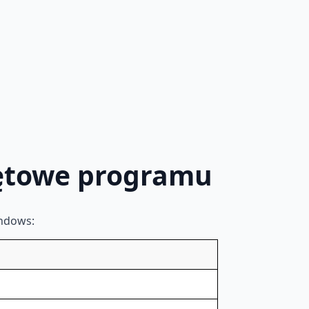
ętowe programu
ndows: