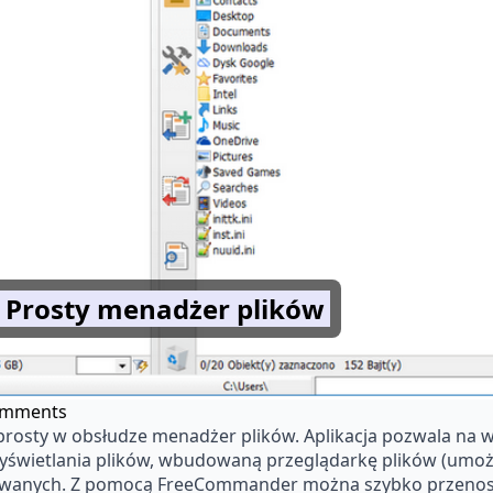
Prosty menadżer plików
omments
rosty w obsłudze menadżer plików. Aplikacja pozwala na w
wietlania plików, wbudowaną przeglądarkę plików (umożli
anych. Z pomocą FreeCommander można szybko przenosić l