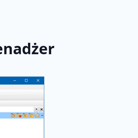
enadżer