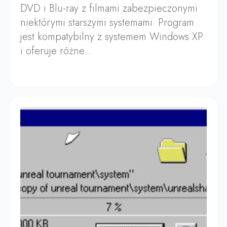
DVD i Blu-ray z filmami zabezpieczonymi
niektórymi starszymi systemami. Program
jest kompatybilny z systemem Windows XP
i oferuje różne…