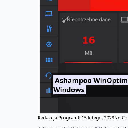
Ashampoo WinOptimiz
Windows
Redakcja Programki
15 lutego, 2023
No C