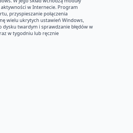
dows. W jego skład wchodzą moduły
w aktywności w Internecie. Program
tu, przyspieszanie połączenia
anę wielu ukrytych ustawień Windows,
 o dysku twardym i sprawdzanie błędów w
az w tygodniu lub ręcznie