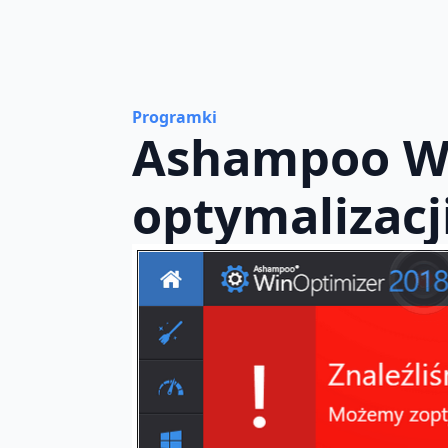
Programki
Ashampoo Wi
optymalizac