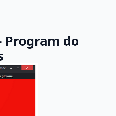
– Program do
s