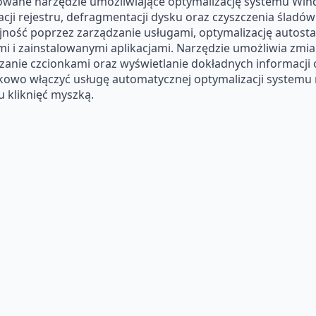
wane narzędzie umożliwiające optymalizację systemu Win
acji rejestru, defragmentacji dysku oraz czyszczenia śladó
ność poprzez zarządzanie usługami, optymalizację autostar
i i zainstalowanymi aplikacjami. Narzędzie umożliwia zmi
anie czcionkami oraz wyświetlanie dokładnych informacji
owo włączyć usługę automatycznej optymalizacji systemu r
 kliknięć myszką.