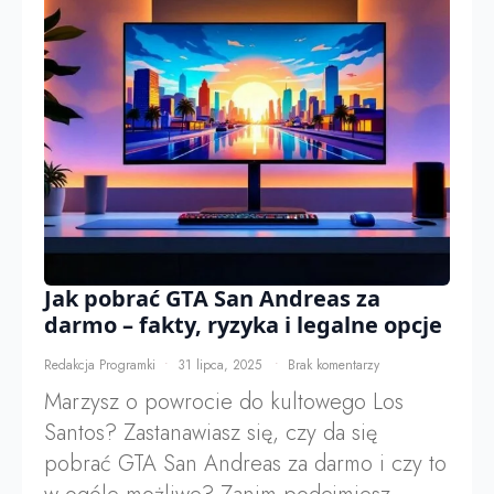
Jak pobrać GTA San Andreas za
darmo – fakty, ryzyka i legalne opcje
Redakcja Programki
31 lipca, 2025
Brak komentarzy
Marzysz o powrocie do kultowego Los
Santos? Zastanawiasz się, czy da się
pobrać GTA San Andreas za darmo i czy to