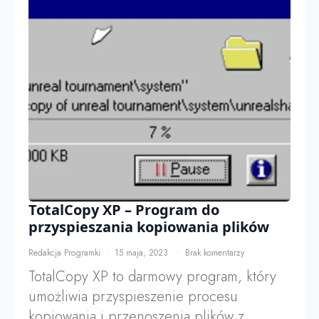
TotalCopy XP – Program do
przyspieszania kopiowania plików
Redakcja Programki
15 maja, 2023
Brak komentarzy
TotalCopy XP to darmowy program, który
umożliwia przyspieszenie procesu
kopiowania i przenoszenia plików z