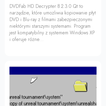
DVDFab HD Decrypter 8.2.3.0 Qt to
narzędzie, które umożliwia kopiowanie płyt
DVD i Blu-ray z filmami zabezpieczonymi
niektórymi starszymi systemami. Program
jest kompatybilny z systemem Windows XP
i oferuje różne…