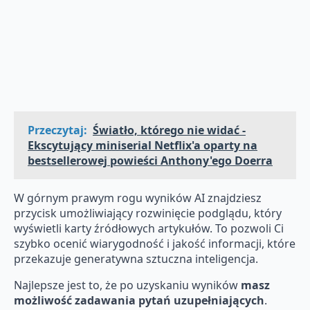
Przeczytaj:
Światło, którego nie widać -
Ekscytujący miniserial Netflix'a oparty na
bestsellerowej powieści Anthony'ego Doerra
W górnym prawym rogu wyników AI znajdziesz
przycisk umożliwiający rozwinięcie podglądu, który
wyświetli karty źródłowych artykułów. To pozwoli Ci
szybko ocenić wiarygodność i jakość informacji, które
przekazuje generatywna sztuczna inteligencja.
Najlepsze jest to, że po uzyskaniu wyników
masz
możliwość zadawania pytań uzupełniających
.