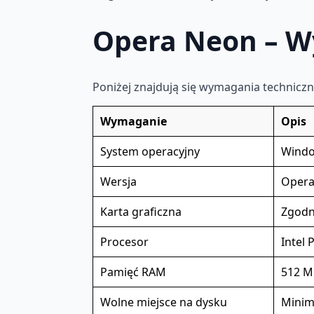
Opera Neon – W
Poniżej znajdują się wymagania technic
Wymaganie
Opis
System operacyjny
Windo
Wersja
Opera
Karta graficzna
Zgodna
Procesor
Intel 
Pamięć RAM
512 M
Wolne miejsce na dysku
Mini