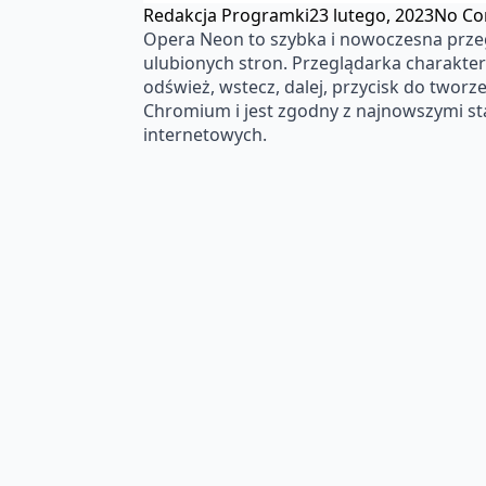
Redakcja Programki
23 lutego, 2023
No C
Opera Neon to szybka i nowoczesna przeg
ulubionych stron. Przeglądarka charaktery
odśwież, wstecz, dalej, przycisk do twor
Chromium i jest zgodny z najnowszymi s
internetowych.