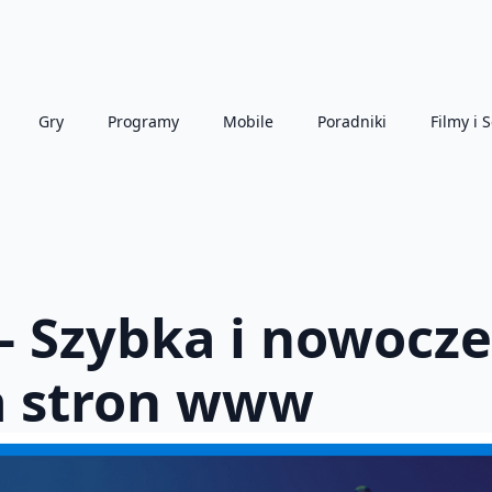
Gry
Programy
Mobile
Poradniki
Filmy i S
– Szybka i nowocz
a stron www