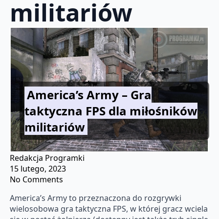
militariów
America’s Army – Gra
taktyczna FPS dla miłośników
militariów
Redakcja Programki
15 lutego, 2023
No Comments
America’s Army to przeznaczona do rozgrywki
wielosobowa gra taktyczna FPS, w której gracz wciela