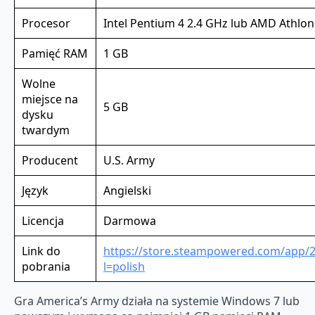
Procesor
Intel Pentium 4 2.4 GHz lub AMD Athlo
Pamięć RAM
1 GB
Wolne
miejsce na
5 GB
dysku
twardym
Producent
U.S. Army
Język
Angielski
Licencja
Darmowa
Link do
https://store.steampowered.com/app/
pobrania
l=polish
Gra America’s Army działa na systemie Windows 7 lub