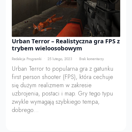
Urban Terror – Realistyczna gra FPS z
trybem wieloosobowym
Redakcja Programki
25 lutego, 2023
Brak komentarzy
Urban Terror to popularna gra z gatunku
first person shooter (FPS), która cechuje
się dużym realizmem w zakresie
uzbrojenia, postaci i map. Gry tego typu
zwykle wymagają szybkiego tempa,
dobrego…