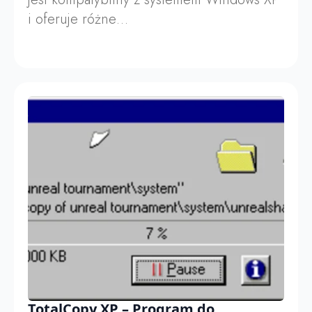
i oferuje różne…
TotalCopy XP – Program do