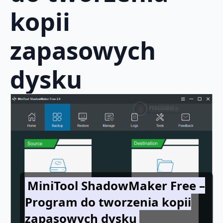
kopii
zapasowych
dysku
MiniTool ShadowMaker Free –
Program do tworzenia kopii
zapasowych dysku