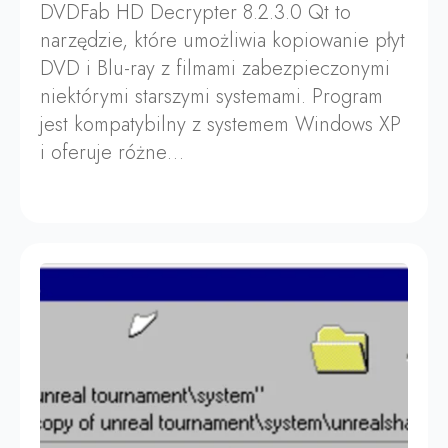
DVDFab HD Decrypter 8.2.3.0 Qt to
narzędzie, które umożliwia kopiowanie płyt
DVD i Blu-ray z filmami zabezpieczonymi
niektórymi starszymi systemami. Program
jest kompatybilny z systemem Windows XP
i oferuje różne…