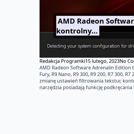
AMD Radeon Software 
kontrolny…
Redakcja Programki
15 lutego, 2023
No C
AMD Radeon Software Adrenalin Edition t
Fury, R9 Nano, R9 300, R9 200, R7 300, R
zmianę ustawień filtrowania tekstur, kont
narzędzia posiadają funkcję podkręcania 