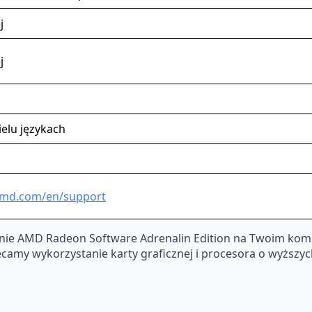
j
j
elu językach
amd.com/en/support
ie AMD Radeon Software Adrenalin Edition na Twoim kompu
amy wykorzystanie karty graficznej i procesora o wyższych