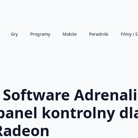
Gry
Programy
Mobile
Poradniki
Filmy i S
oftware Adrenalin
panel kontrolny dl
 Radeon