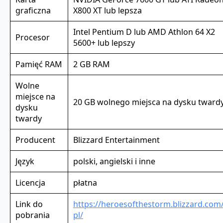
graficzna
X800 XT lub lepsza
Intel Pentium D lub AMD Athlon 64 X2
Procesor
5600+ lub lepszy
Pamięć RAM
2 GB RAM
Wolne
miejsce na
20 GB wolnego miejsca na dysku twar
dysku
twardy
Producent
Blizzard Entertainment
Język
polski, angielski i inne
Licencja
płatna
Link do
https://heroesofthestorm.blizzard.com/
pobrania
pl/