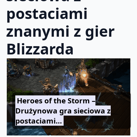
postaciami
znanymi z gier
Blizzarda
Heroes of the Storm –
Drużynowa gra sieciowa z
postaciami…