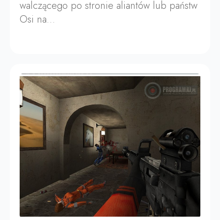
walczącego po stronie aliantów lub państw
Osi na…