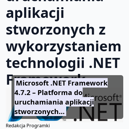
aplikacji
stworzonych z
wykorzystaniem
technologii .NET
Framework
Microsoft .NET Framework
4.7.2 – Platforma do
uruchamiania aplikacji
stworzonych…
Redakcja Programki