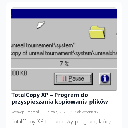
TotalCopy XP – Program do
przyspieszania kopiowania plików
Redakcja Programki
15 maja, 2023
Brak komentarzy
TotalCopy XP to darmowy program, który