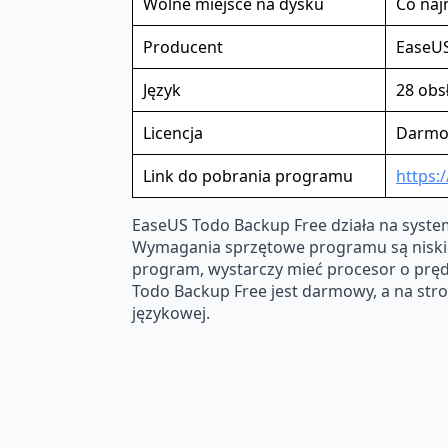
Wolne miejsce na dysku
Co naj
Producent
EaseU
Język
28 obsł
Licencja
Darm
Link do pobrania programu
https:
EaseUS Todo Backup Free działa na syste
Wymagania sprzętowe programu są niskie,
program, wystarczy mieć procesor o pręd
Todo Backup Free jest darmowy, a na str
językowej.