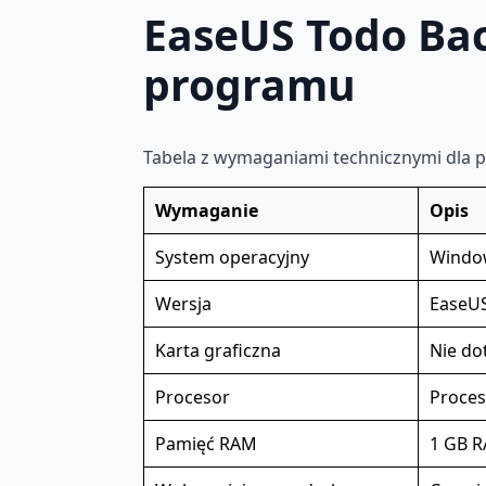
EaseUS Todo Ba
programu
Tabela z wymaganiami technicznymi dla
Wymaganie
Opis
System operacyjny
Window
Wersja
EaseUS
Karta graficzna
Nie do
Procesor
Proces
Pamięć RAM
1 GB 