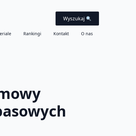
Wyszukaj
eriale
Rankingi
Kontakt
O nas
rmowy
apasowych