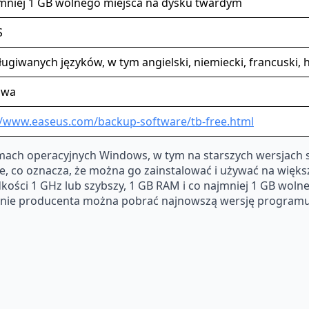
mniej 1 GB wolnego miejsca na dysku twardym
S
ugiwanych języków, w tym angielski, niemiecki, francuski, hi
owa
//www.easeus.com/backup-software/tb-free.html
mach operacyjnych Windows, w tym na starszych wersjach sy
 co oznacza, że ​​można go zainstalować i używać na wię
kości 1 GHz lub szybszy, 1 GB RAM i co najmniej 1 GB wol
onie producenta można pobrać najnowszą wersję programu 