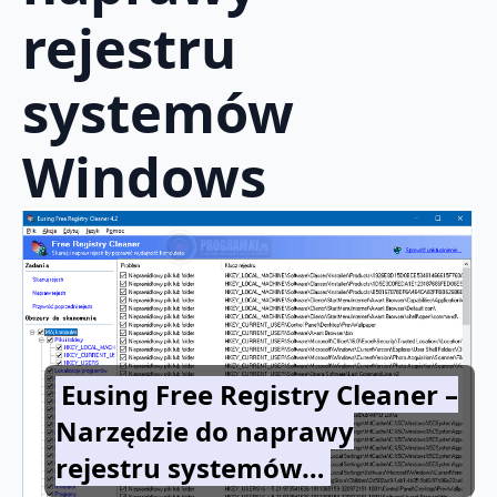
rejestru
systemów
Windows
Eusing Free Registry Cleaner –
Narzędzie do naprawy
rejestru systemów…