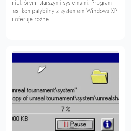
niektórymi starszymi systemami. Program
jest kompatybilny z systemem Windows XP
i oferuje różne…