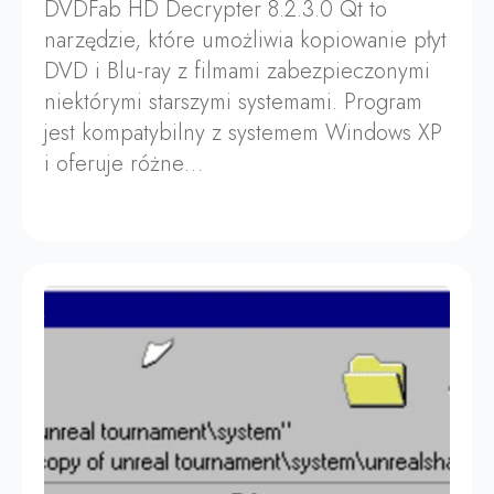
DVDFab HD Decrypter 8.2.3.0 Qt to
narzędzie, które umożliwia kopiowanie płyt
DVD i Blu-ray z filmami zabezpieczonymi
niektórymi starszymi systemami. Program
jest kompatybilny z systemem Windows XP
i oferuje różne…