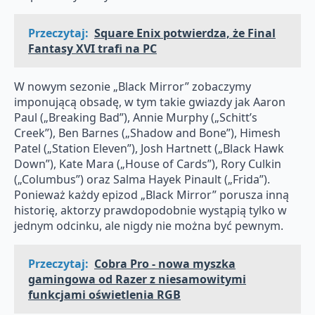
Przeczytaj:
Square Enix potwierdza, że Final
Fantasy XVI trafi na PC
W nowym sezonie „Black Mirror” zobaczymy
imponującą obsadę, w tym takie gwiazdy jak Aaron
Paul („Breaking Bad”), Annie Murphy („Schitt’s
Creek”), Ben Barnes („Shadow and Bone”), Himesh
Patel („Station Eleven”), Josh Hartnett („Black Hawk
Down”), Kate Mara („House of Cards”), Rory Culkin
(„Columbus”) oraz Salma Hayek Pinault („Frida”).
Ponieważ każdy epizod „Black Mirror” porusza inną
historię, aktorzy prawdopodobnie wystąpią tylko w
jednym odcinku, ale nigdy nie można być pewnym.
Przeczytaj:
Cobra Pro - nowa myszka
gamingowa od Razer z niesamowitymi
funkcjami oświetlenia RGB