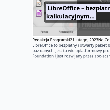
LibreOffice – bezpła
kalkulacyjnym…
Redakcja Programki
21 lutego, 2023
No C
LibreOffice to bezpłatny i otwarty pakiet
baz danych. Jest to wieloplatformowy pr
Foundation i jest rozwijany przez społecz