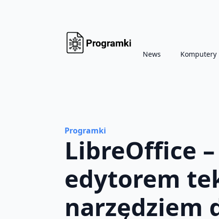
News
Komputery
Programki
LibreOffice 
edytorem tek
narzędziem d