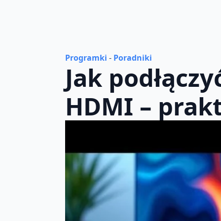
Programki
-
Poradniki
Jak podłączy
HDMI – prak