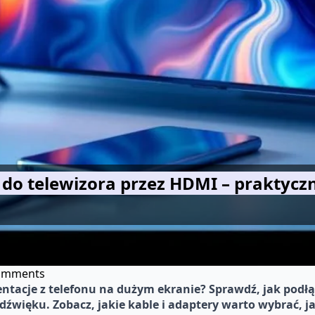
n do telewizora przez HDMI – praktycz
omments
zentacje z telefonu na dużym ekranie? Sprawdź, jak podł
i dźwięku. Zobacz, jakie kable i adaptery warto wybrać,