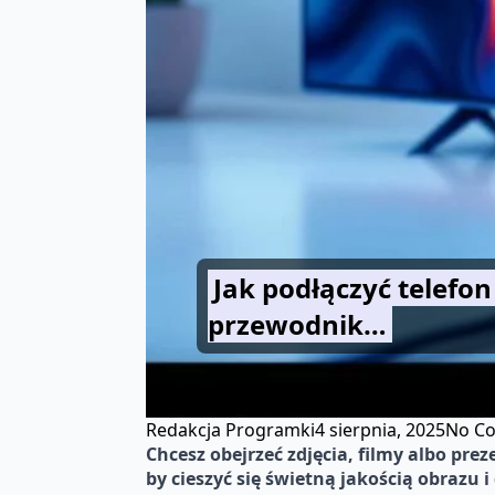
Jak podłączyć telefo
przewodnik…
Redakcja Programki
4 sierpnia, 2025
No C
Chcesz obejrzeć zdjęcia, filmy albo pre
by cieszyć się świetną jakością obrazu 