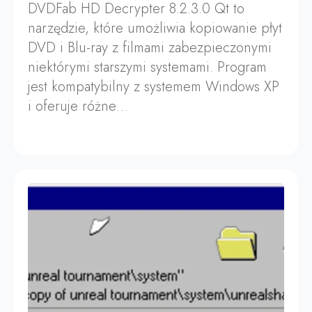
DVDFab HD Decrypter 8.2.3.0 Qt to
narzędzie, które umożliwia kopiowanie płyt
DVD i Blu-ray z filmami zabezpieczonymi
niektórymi starszymi systemami. Program
jest kompatybilny z systemem Windows XP
i oferuje różne…