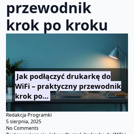
przewodnik
krok po kroku
Jak podłączyć drukarkę do
WiFi – praktyczny przewodnik
krok po…
Redakcja Programki
5 sierpnia, 2025
No Comments