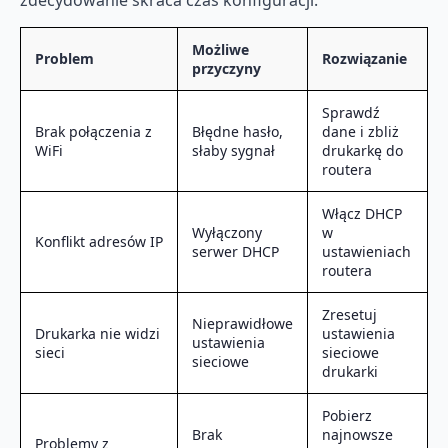
Możliwe
Problem
Rozwiązanie
przyczyny
Sprawdź
Brak połączenia z
Błędne hasło,
dane i zbliż
WiFi
słaby sygnał
drukarkę do
routera
Włącz DHCP
Wyłączony
w
Konflikt adresów IP
serwer DHCP
ustawieniach
routera
Zresetuj
Nieprawidłowe
Drukarka nie widzi
ustawienia
ustawienia
sieci
sieciowe
sieciowe
drukarki
Pobierz
Brak
najnowsze
Problemy z