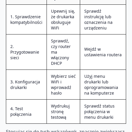
Upewnij się,
Sprawdź
1. Sprawdzenie
że drukarka
instrukcję lub
kompatybilności
obsługuje
oznaczenia na
WiFi
urządzeniu
Sprawdź,
2.
czy router
Wejdź w
Przygotowanie
ma
ustawienia routera
sieci
włączony
DHCP
Wybierz sieć
Użyj menu
3. Konfiguracja
WiFi i
drukarki lub
drukarki
wprowadź
oprogramowania
hasło
na komputerze
Wydrukuj
Sprawdź status
4. Test
stronę
połączenia w
połączenia
testową
menu drukarki
Stosując się do tych wskazówek, znacznie zwiększasz