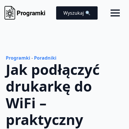
Wyszukaj
Programki
-
Poradniki
Jak podłączyć
drukarkę do
WiFi –
praktyczny