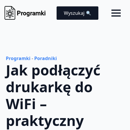
Wyszukaj
Programki
-
Poradniki
Jak podłączyć
drukarkę do
WiFi –
praktyczny