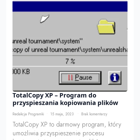
TotalCopy XP – Program do
przyspieszania kopiowania plików
Redakcja Programki
15 maja, 2023
Brak komentarzy
TotalCopy XP to darmowy program, który
umożliwia przyspieszenie procesu